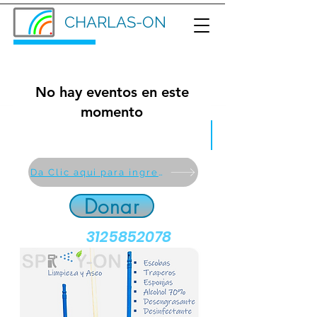
CHARLAS-ON
SPRAY-ON
No hay eventos en este
momento
Reserva tu cita de escucha (sin costo)
Da Clic aqui para ingresar por zoom gratis a la charla
Donar
3125852078