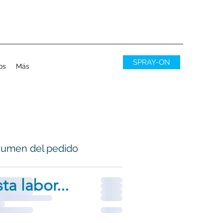
SPRAY-ON
os
Más
umen del pedido
ta labor...