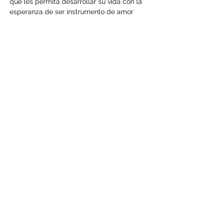
que les permita desarrollar su vida con la 
esperanza de ser instrumento de amor 
para otros. 
Compartir este evento