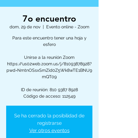
7o encuentro
dom, 29 de nov
  |  
Evento online - Zoom
Para este encuentro tener una hoja y
esfero
Unirse a la reunión Zoom
https://us02web.zoom.us/j/81093878928?
pwd=NmtnOSsxSmZid0Z5Wk8wTE1BNU9
mQT09
ID de reunión: 810 9387 8928
Código de acceso: 112549
Se ha cerrado la posibilidad de
registrarse
Ver otros eventos